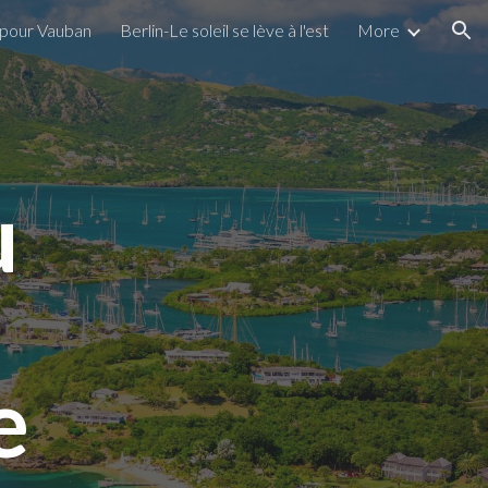
s pour Vauban
Berlin-Le soleil se lève à l'est
More
ion
u
e