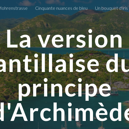
Mohrenstrasse
Cinquante nuances de bleu
Un bouquet d'iri
ip to main content
Skip to navigat
La version
antillaise d
principe
d'Archimèd